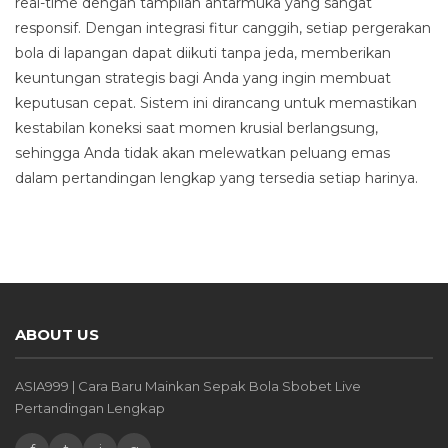
real-time dengan tampilan antarmuka yang sangat
responsif. Dengan integrasi fitur canggih, setiap pergerakan
bola di lapangan dapat diikuti tanpa jeda, memberikan
keuntungan strategis bagi Anda yang ingin membuat
keputusan cepat. Sistem ini dirancang untuk memastikan
kestabilan koneksi saat momen krusial berlangsung,
sehingga Anda tidak akan melewatkan peluang emas
dalam pertandingan lengkap yang tersedia setiap harinya.
ABOUT US
ASIA999 | Cara Baru Mainkan Sepak Bola Sbobet Live
Pertandingan Lengkap