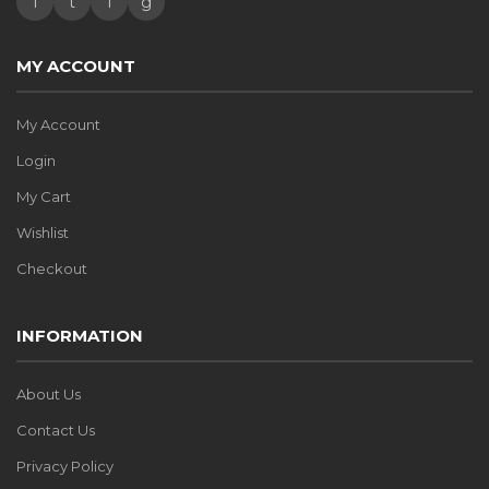
f
t
i
g
MY ACCOUNT
My Account
Login
My Cart
Wishlist
Checkout
INFORMATION
About Us
Contact Us
Privacy Policy